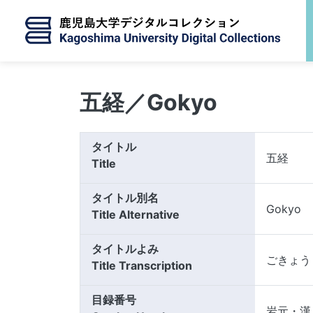
メインコンテンツに移動
五経／Gokyo
タイトル
五経
Title
タイトル別名
Gokyo
Title Alternative
タイトルよみ
ごきょう
Title Transcription
目録番号
岩元・漢