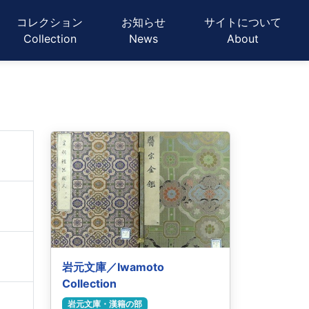
ーション
コレクション
お知らせ
サイトについて
Collection
News
About
岩元文庫／Iwamoto
Collection
岩元文庫・漢籍の部