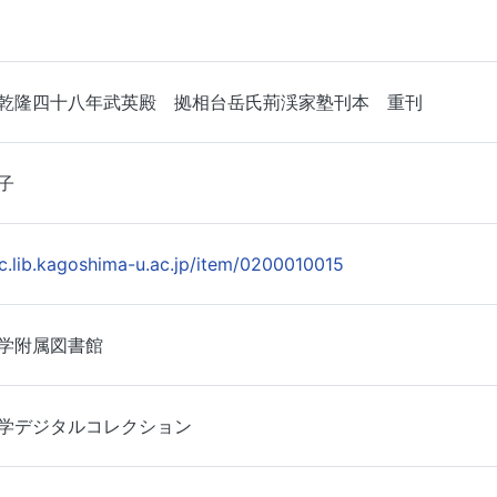
乾隆四十八年武英殿 拠相台岳氏荊渓家塾刊本 重刊
子
dc.lib.kagoshima-u.ac.jp/item/0200010015
学附属図書館
学デジタルコレクション