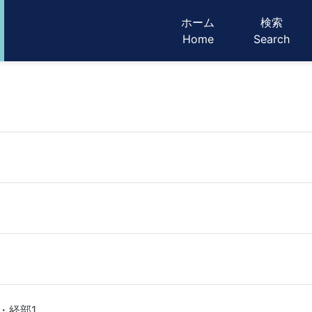
メインナビゲ
ホーム
検索
Home
Search
・経部1