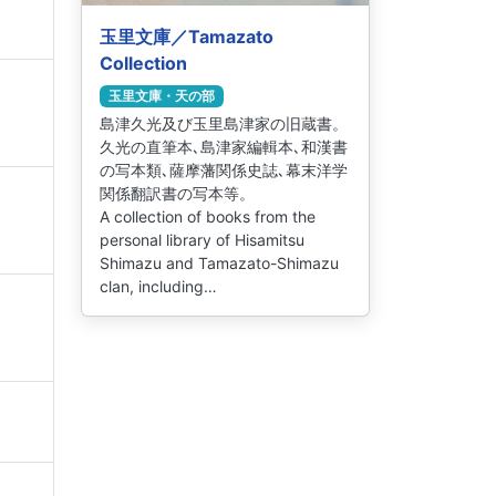
玉里文庫／Tamazato
Collection
玉里文庫・天の部
島津久光及び玉里島津家の旧蔵書。
久光の直筆本､島津家編輯本､和漢書
の写本類､薩摩藩関係史誌､幕末洋学
関係翻訳書の写本等。
A collection of books from the
personal library of Hisamitsu
Shimazu and Tamazato-Shimazu
clan, including…