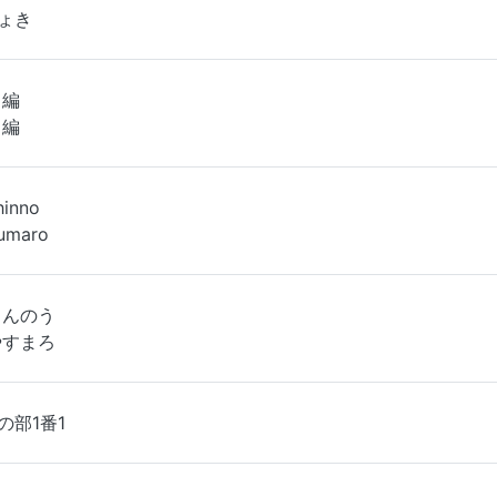
ょき
 編
 編
hinno
umaro
しんのう
やすまろ
の部1番1