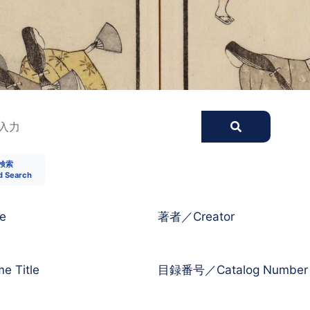
検索
d Search
e
著者／Creator
 Title
目録番号／Catalog Number