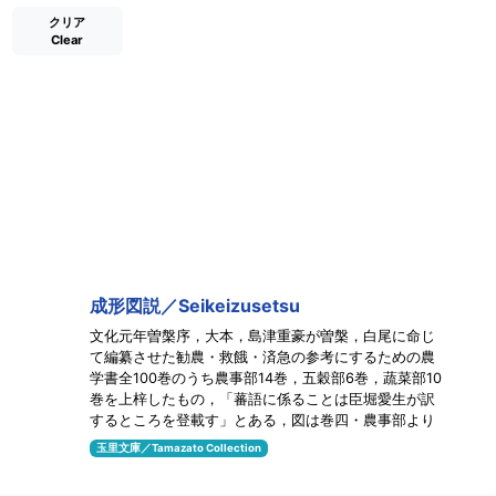
クリア
Clear
成形図説／Seikeizusetsu
文化元年曽槃序，大本，島津重豪が曽槃，白尾に命じ
て編纂させた勧農・救餓・済急の参考にするための農
学書全100巻のうち農事部14巻，五穀部6巻，蔬菜部10
巻を上梓したもの，「蕃語に係ることは臣堀愛生が訳
するところを登載す」とある，図は巻四・農事部より
玉里文庫／Tamazato Collection