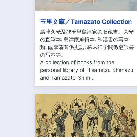
玉里文庫／Tamazato Collection
島津久光及び玉里島津家の旧蔵書。久光
の直筆本､島津家編輯本､和漢書の写本
類､薩摩藩関係史誌､幕末洋学関係翻訳書
の写本等。
A collection of books from the
personal library of Hisamitsu Shimazu
and Tamazato-Shim…