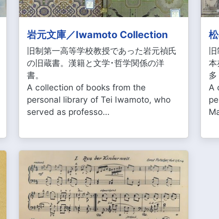
岩元文庫／Iwamoto Collection
松
旧制第一高等学校教授であった岩元禎氏
旧
の旧蔵書。漢籍と文学･哲学関係の洋
本
書。
多
A collection of books from the
A 
personal library of Tei Iwamoto, who
pe
served as professo…
Ma