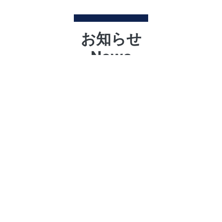
お知らせ
News
026/5/25 10:00-10:45） ／ Temporary Suspen
026/1/13 11:00-11:20） ／ Temporary Suspensi
25/10/29 10:00-11:00） ／ Temporary Suspen